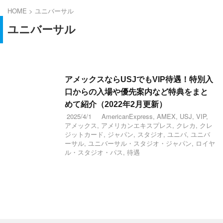
HOME
>
ユニバーサル
ユニバーサル
アメックスならUSJでもVIP待遇！特別入
口からの入場や優先案内など特典をまと
めて紹介（2022年2月更新）
2025/4/1
AmericanExpress
,
AMEX
,
USJ
,
VIP
,
アメックス
,
アメリカンエキスプレス
,
クレカ
,
クレ
ジットカード
,
ジャパン
,
スタジオ
,
ユニバ
,
ユニバ
ーサル
,
ユニバーサル・スタジオ・ジャパン
,
ロイヤ
ル・スタジオ・パス
,
待遇