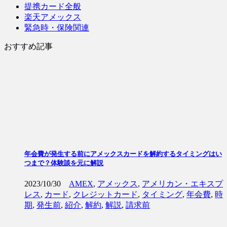
提携カード全般
楽天アメックス
緊急時・保険関連
おすすめ記事
年会費が発生する前にアメックスカードを解約するタイミングはい
つまで？体験談を元に解説
2023/10/30
AMEX
,
アメックス
,
アメリカン・エキスプ
レス
,
カード
,
クレジットカード
,
タイミング
,
年会費
,
時
期
,
発生前
,
紹介
,
解約
,
解説
,
請求前