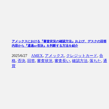
アメックスにおける『審査状況の確認方法』および、デスクの回答
内容から『通過or否決』を判断する方法を紹介
2025/6/27
AMEX
,
アメックス
,
クレジットカード
,
合
格
,
否決
,
回答
,
審査状況
,
審査長い
,
確認方法
,
落ちた
,
通
貨