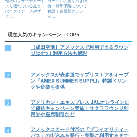
他社のプラチナカード
カード』の驚くべき特
より優れている点と
典・付帯保険について
は？ダイナースやザ・
解説！金属製クレジ
ク…
ッ…
現在人気のキャンペーン：TOP5
【成田空港】アメックスで利用できるラウン
ジは4つ！利用方法も解説
アメックスが表参道でサプリストアをオープ
ン『AMEX SUMMER SUPPLI』特製ドリン
クや音楽を提供
アメリカン・エキスプレス JALオンラインに
て優待キャンペーン実施！サクララウンジ利
用券や座席割引など
アメックスカード付帯の『プライオリティ・
パス』の申込み＆発行～実際に利用するまで