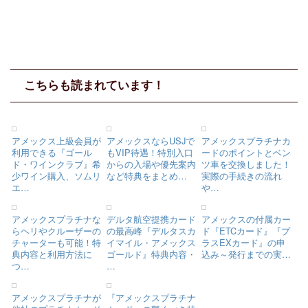
こちらも読まれています！
アメックス上級会員が
アメックスならUSJで
アメックスプラチナカ
利用できる『ゴール
もVIP待遇！特別入口
ードのポイントとベン
ド・ワインクラブ』希
からの入場や優先案内
ツ車を交換しました！
少ワイン購入、ソムリ
など特典をまとめ…
実際の手続きの流れ
エ…
や…
アメックスプラチナな
デルタ航空提携カード
アメックスの付属カー
らヘリやクルーザーの
の最高峰『デルタスカ
ド『ETCカード』『プ
チャーターも可能！特
イマイル・アメックス
ラスEXカード』の申
典内容と利用方法に
ゴールド』特典内容・
込み～発行までの実…
つ…
…
アメックスプラチナが
『アメックスプラチナ