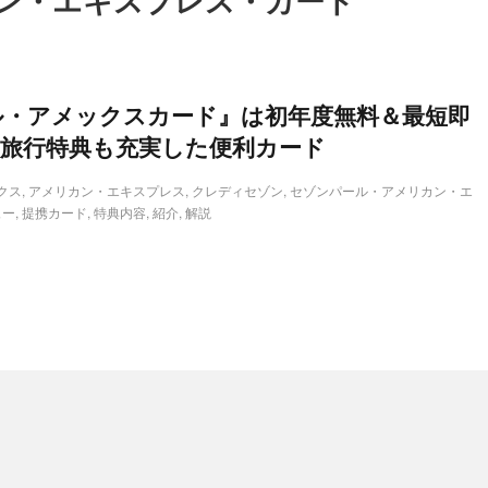
ン・エキスプレス・カード
ル・アメックスカード』は初年度無料＆最短即
！旅行特典も充実した便利カード
クス
,
アメリカン・エキスプレス
,
クレディセゾン
,
セゾンパール・アメリカン・エ
ュー
,
提携カード
,
特典内容
,
紹介
,
解説