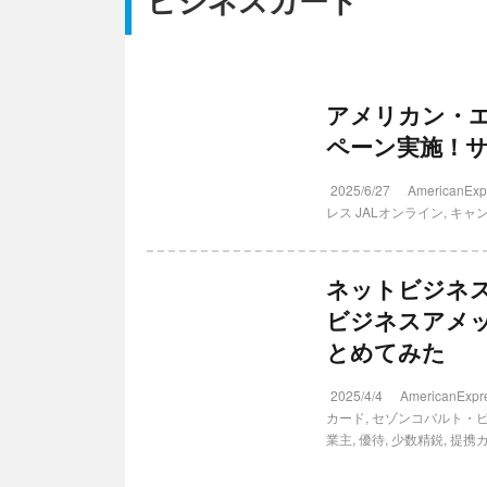
ビジネスカード
アメリカン・エ
ペーン実施！
2025/6/27
AmericanExp
レス JALオンライン
,
キャ
ネットビジネ
ビジネスアメ
とめてみた
2025/4/4
AmericanExpr
カード
,
セゾンコバルト・
業主
,
優待
,
少数精鋭
,
提携