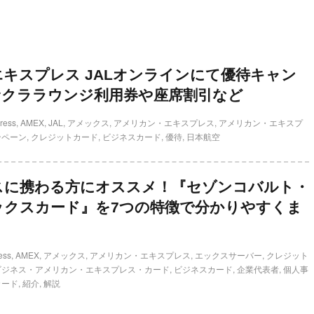
キスプレス JALオンラインにて優待キャン
サクララウンジ利用券や座席割引など
ress
,
AMEX
,
JAL
,
アメックス
,
アメリカン・エキスプレス
,
アメリカン・エキスプ
ンペーン
,
クレジットカード
,
ビジネスカード
,
優待
,
日本航空
スに携わる方にオススメ！『セゾンコバルト・
ックスカード』を7つの特徴で分かりやすくま
ess
,
AMEX
,
アメックス
,
アメリカン・エキスプレス
,
エックスサーバー
,
クレジット
ビジネス・アメリカン・エキスプレス・カード
,
ビジネスカード
,
企業代表者
,
個人事
カード
,
紹介
,
解説