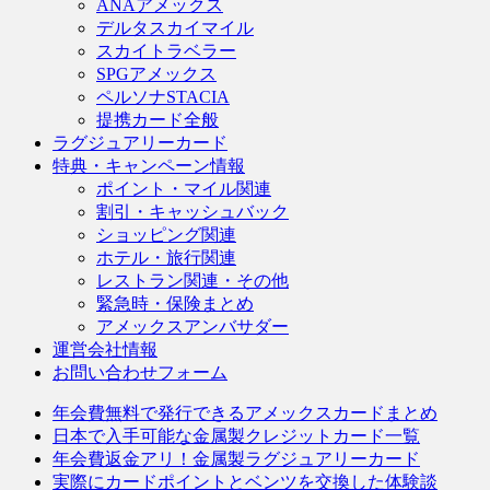
ANAアメックス
デルタスカイマイル
スカイトラベラー
SPGアメックス
ペルソナSTACIA
提携カード全般
ラグジュアリーカード
特典・キャンペーン情報
ポイント・マイル関連
割引・キャッシュバック
ショッピング関連
ホテル・旅行関連
レストラン関連・その他
緊急時・保険まとめ
アメックスアンバサダー
運営会社情報
お問い合わせフォーム
年会費無料で発行できるアメックスカードまとめ
日本で入手可能な金属製クレジットカード一覧
年会費返金アリ！金属製ラグジュアリーカード
実際にカードポイントとベンツを交換した体験談