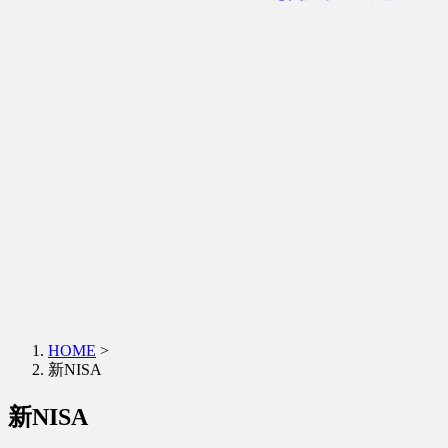
HOME
>
新NISA
新NISA