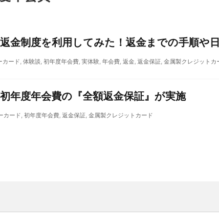
返金制度を利用してみた！返金までの手順や
ーカード
,
体験談
,
初年度年会費
,
実体験
,
年会費
,
返金
,
返金保証
,
金属製クレジットカ
初年度年会費の『全額返金保証』が実施
ーカード
,
初年度年会費
,
返金保証
,
金属製クレジットカード