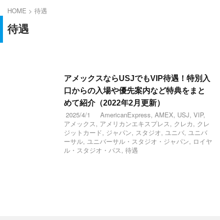
HOME
>
待遇
待遇
アメックスならUSJでもVIP待遇！特別入
口からの入場や優先案内など特典をまと
めて紹介（2022年2月更新）
2025/4/1
AmericanExpress
,
AMEX
,
USJ
,
VIP
,
アメックス
,
アメリカンエキスプレス
,
クレカ
,
クレ
ジットカード
,
ジャパン
,
スタジオ
,
ユニバ
,
ユニバ
ーサル
,
ユニバーサル・スタジオ・ジャパン
,
ロイヤ
ル・スタジオ・パス
,
待遇