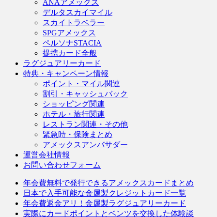
ANAアメックス
デルタスカイマイル
スカイトラベラー
SPGアメックス
ペルソナSTACIA
提携カード全般
ラグジュアリーカード
特典・キャンペーン情報
ポイント・マイル関連
割引・キャッシュバック
ショッピング関連
ホテル・旅行関連
レストラン関連・その他
緊急時・保険まとめ
アメックスアンバサダー
運営会社情報
お問い合わせフォーム
年会費無料で発行できるアメックスカードまとめ
日本で入手可能な金属製クレジットカード一覧
年会費返金アリ！金属製ラグジュアリーカード
実際にカードポイントとベンツを交換した体験談