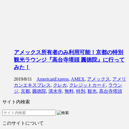
アメックス所有者のみ利用可能！京都の特別
観光ラウンジ『高台寺塔頭 圓徳院』に行って
みた！
2019/8/11
AmericanExpress
,
AMEX
,
アメックス
,
アメリ
カンエキスプレス
,
クレカ
,
クレジットカード
,
ラウン
ジ
,
京都
,
圓徳院
,
清水寺
,
無料
,
特別
,
観光
,
高台寺塔頭
サイト内検索
このサイトについて