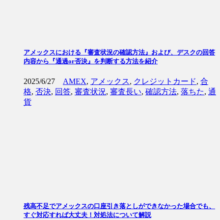
アメックスにおける『審査状況の確認方法』および、デスクの回答
内容から『通過or否決』を判断する方法を紹介
2025/6/27
AMEX
,
アメックス
,
クレジットカード
,
合
格
,
否決
,
回答
,
審査状況
,
審査長い
,
確認方法
,
落ちた
,
通
貨
残高不足でアメックスの口座引き落としができなかった場合でも、
すぐ対応すれば大丈夫！対処法について解説