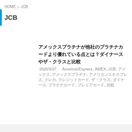
HOME
>
JCB
JCB
アメックスプラチナが他社のプラチナカ
ードより優れている点とは？ダイナース
やザ・クラスと比較
2025/6/27
AmericanExpress
,
AMEX
,
JCB
,
アメ
ックス
,
アメックスプラチナ
,
アメリカンエキスプレ
ス
,
クレカ
,
クレジットカード
,
ザ・クラス
,
ダイナ
ース
,
プラチナカード
,
プレミアカード
,
比較